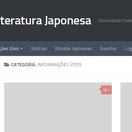
Literatura Japonesa
Universidade Fede
ções úteis
Notícias
Estudos Japoneses
Eventos
Log
CATEGORIA:
INFORMAÇÕES ÚTEIS
1