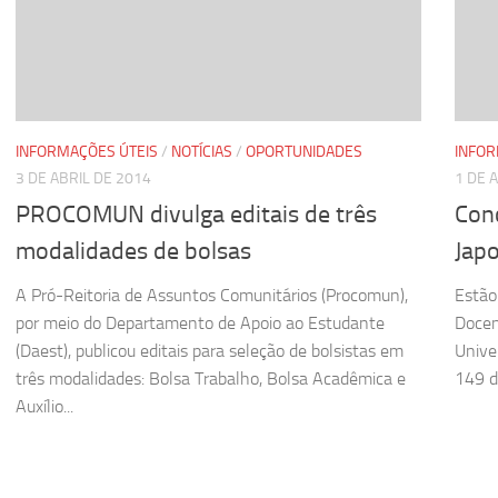
INFORMAÇÕES ÚTEIS
/
NOTÍCIAS
/
OPORTUNIDADES
INFOR
3 DE ABRIL DE 2014
1 DE 
PROCOMUN divulga editais de três
Con
modalidades de bolsas
Jap
A Pró-Reitoria de Assuntos Comunitários (Procomun),
Estão
por meio do Departamento de Apoio ao Estudante
Docen
(Daest), publicou editais para seleção de bolsistas em
Unive
três modalidades: Bolsa Trabalho, Bolsa Acadêmica e
149 d
Auxílio...