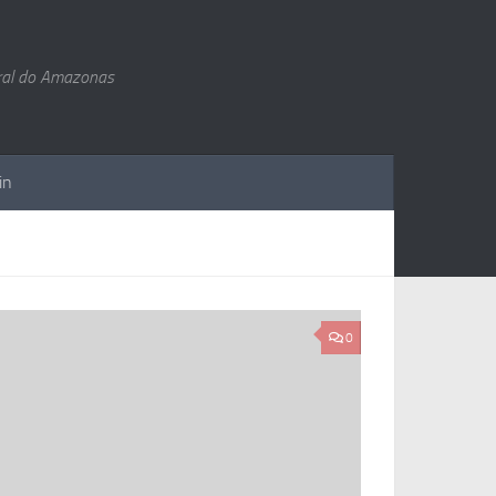
ral do Amazonas
in
0