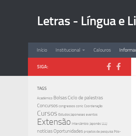
Skip to content
Letras - Língua e 
Início
Institucional
Calouros
Informa
SIGA:
TAGS
Bolsas
Ciclo de palestras
Acadêmico
Concursos
congressos
conic
Coordenação
Cursos
Estudos Japoneses
eventos
Extensão
Intercâmbio
Japonês
LLLJ
notícias
Oportunidades
projetos de pesquisa
Pós-