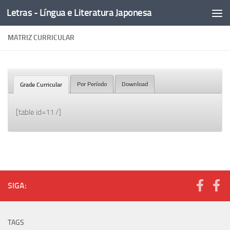
Letras - Língua e Literatura Japonesa
Skip to content
MATRIZ CURRICULAR
Por Período
Download
Grade Curricular
[table id=11 /]
SIGA:
TAGS