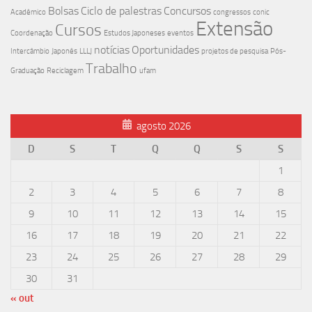
Bolsas
Ciclo de palestras
Concursos
Acadêmico
congressos
conic
Extensão
Cursos
Coordenação
Estudos Japoneses
eventos
notícias
Oportunidades
Intercâmbio
Japonês
LLLJ
projetos de pesquisa
Pós-
Trabalho
Graduação
Reciclagem
ufam
agosto 2026
D
S
T
Q
Q
S
S
1
2
3
4
5
6
7
8
9
10
11
12
13
14
15
16
17
18
19
20
21
22
23
24
25
26
27
28
29
30
31
« out