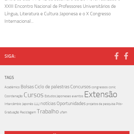
XXIII Encontro Nacional de Professores Universitários de
Língua, Literatura e Cultura Japonesa e o X Congresso
Internacional...
SIGA:
TAGS
Bolsas
Ciclo de palestras
Concursos
Acadêmico
congressos
conic
Extensão
Cursos
Coordenação
Estudos Japoneses
eventos
notícias
Oportunidades
Intercâmbio
Japonês
LLLJ
projetos de pesquisa
Pós-
Trabalho
Graduação
Reciclagem
ufam