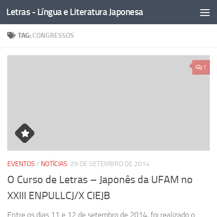
Letras - Língua e Literatura Japonesa
Skip to content
TAG:
CONGRESSOS
1
EVENTOS
/
NOTÍCIAS
29 DE SETEMBRO DE 2014
O Curso de Letras – Japonês da UFAM no
XXIII ENPULLCJ/X CIEJB
Entre os dias 11 e 12 de setembro de 2014, foi realizado o