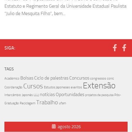
Estatuto e Regimento Geral da Universidade Estadual Paulista
“Julio de Mesquita Filho”, bem...
SIGA:
TAGS
Bolsas
Ciclo de palestras
Concursos
Acadêmico
congressos
conic
Extensão
Cursos
Coordenação
Estudos Japoneses
eventos
notícias
Oportunidades
Intercâmbio
Japonês
LLLJ
projetos de pesquisa
Pós-
Trabalho
Graduação
Reciclagem
ufam
agosto 2026