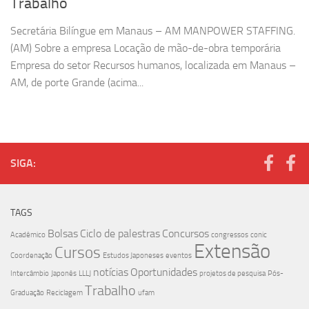
Trabalho
Secretária Bilíngue em Manaus – AM MANPOWER STAFFING.
(AM) Sobre a empresa Locação de mão-de-obra temporária
Empresa do setor Recursos humanos, localizada em Manaus –
AM, de porte Grande (acima...
SIGA:
TAGS
Bolsas
Ciclo de palestras
Concursos
Acadêmico
congressos
conic
Extensão
Cursos
Coordenação
Estudos Japoneses
eventos
notícias
Oportunidades
Intercâmbio
Japonês
LLLJ
projetos de pesquisa
Pós-
Trabalho
Graduação
Reciclagem
ufam