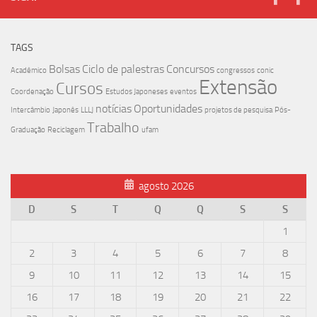
TAGS
Bolsas
Ciclo de palestras
Concursos
Acadêmico
congressos
conic
Extensão
Cursos
Coordenação
Estudos Japoneses
eventos
notícias
Oportunidades
Intercâmbio
Japonês
LLLJ
projetos de pesquisa
Pós-
Trabalho
Graduação
Reciclagem
ufam
agosto 2026
D
S
T
Q
Q
S
S
1
2
3
4
5
6
7
8
9
10
11
12
13
14
15
16
17
18
19
20
21
22