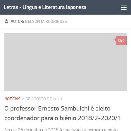
Letras - Língua e Literatura Japonesa
Skip to content
AUTOR:
NELSON M RODRIGUES
0
NOTÍCIAS
6 DE AGOSTO DE 2018
O professor Ernesto Sambuichi é eleito
coordenador para o biênio 2018/2-2020/1
No dia 26 de junho de 2018 foi realizada a primeira eleição