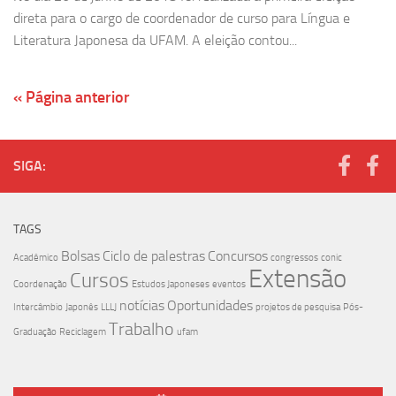
direta para o cargo de coordenador de curso para Língua e
Literatura Japonesa da UFAM. A eleição contou...
« Página anterior
SIGA:
TAGS
Bolsas
Ciclo de palestras
Concursos
Acadêmico
congressos
conic
Extensão
Cursos
Coordenação
Estudos Japoneses
eventos
notícias
Oportunidades
Intercâmbio
Japonês
LLLJ
projetos de pesquisa
Pós-
Trabalho
Graduação
Reciclagem
ufam