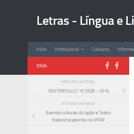
Skip to content
Letras - Língua e 
Início
Institucional
Calouros
Informa
SIGA:
PRÓXIMO HISTÓRIA
XXIV ENPULLCJ / XI CIEJB – 2016
HISTÓRIA ANTERIOR
Eventos culturais do Japão e Teatro
tradicional japonês na UFAM