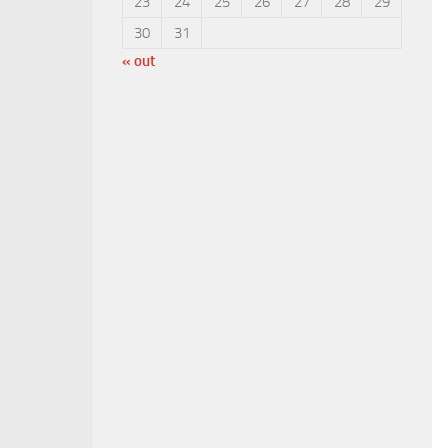
23
24
25
26
27
28
29
30
31
« out