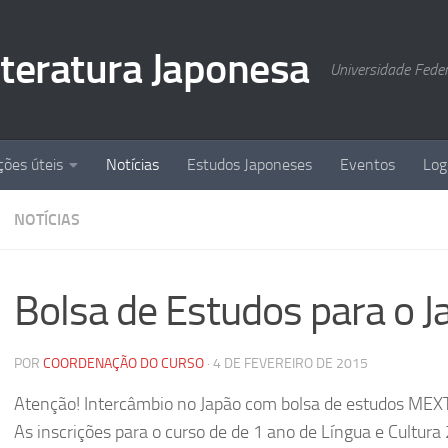
Literatura Japonesa
Universidade Fede
ções úteis
Notícias
Estudos Japoneses
Eventos
Log
NOTÍCIAS
Bolsa de Estudos para o J
POR
COORDENAÇÃO DO CURSO
·
4 DE FEVEREIRO DE 2015
Atenção! Intercâmbio no Japão com bolsa de estudos MEX
As inscrições para o curso de de 1 ano de Língua e Cultura