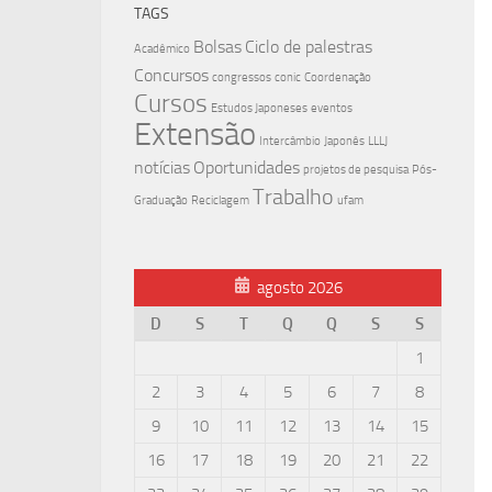
TAGS
Bolsas
Ciclo de palestras
Acadêmico
Concursos
congressos
conic
Coordenação
Cursos
Estudos Japoneses
eventos
Extensão
Intercâmbio
Japonês
LLLJ
notícias
Oportunidades
projetos de pesquisa
Pós-
Trabalho
Graduação
Reciclagem
ufam
agosto 2026
D
S
T
Q
Q
S
S
1
2
3
4
5
6
7
8
9
10
11
12
13
14
15
16
17
18
19
20
21
22