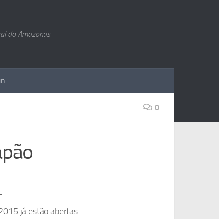
ral do Amazonas
in
0
apão
T:
 2015 já estão abertas.