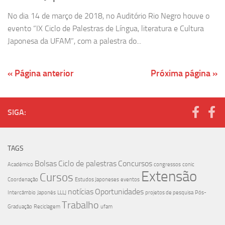
No dia 14 de março de 2018, no Auditório Rio Negro houve o
evento “IX Ciclo de Palestras de Língua, literatura e Cultura
Japonesa da UFAM”, com a palestra do...
« Página anterior
Próxima página »
SIGA:
TAGS
Bolsas
Ciclo de palestras
Concursos
Acadêmico
congressos
conic
Extensão
Cursos
Coordenação
Estudos Japoneses
eventos
notícias
Oportunidades
Intercâmbio
Japonês
LLLJ
projetos de pesquisa
Pós-
Trabalho
Graduação
Reciclagem
ufam