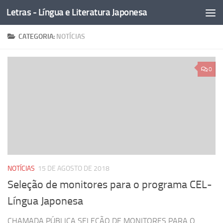
Letras - Língua e Literatura Japonesa
Skip to content
CATEGORIA:
NOTÍCIAS
0
NOTÍCIAS
15 DE AGOSTO DE 2018
Seleção de monitores para o programa CEL-
Língua Japonesa
CHAMADA PÚBLICA SELEÇÃO DE MONITORES PARA O