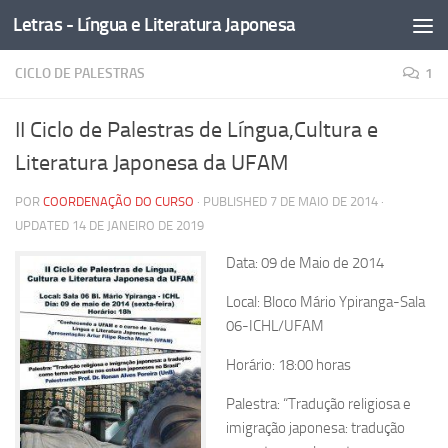
Letras - Língua e Literatura Japonesa
Skip to content
CICLO DE PALESTRAS
1
II Ciclo de Palestras de Língua,Cultura e
Literatura Japonesa da UFAM
POR
COORDENAÇÃO DO CURSO
· PUBLISHED
7 DE MAIO DE 2014
·
UPDATED
14 DE JANEIRO DE 2019
Data: 09 de Maio de 2014
Local: Bloco Mário Ypiranga-Sala
06-ICHL/UFAM
Horário: 18:00 horas
Palestra: “Tradução religiosa e
imigração japonesa: tradução