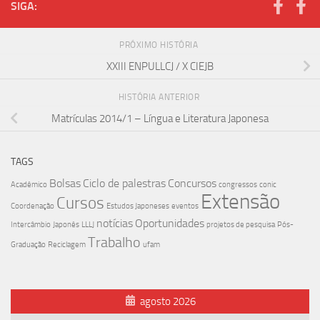
SIGA:
PRÓXIMO HISTÓRIA
XXIII ENPULLCJ / X CIEJB
HISTÓRIA ANTERIOR
Matrículas 2014/1 – Língua e Literatura Japonesa
TAGS
Bolsas
Ciclo de palestras
Concursos
Acadêmico
congressos
conic
Extensão
Cursos
Coordenação
Estudos Japoneses
eventos
notícias
Oportunidades
Intercâmbio
Japonês
LLLJ
projetos de pesquisa
Pós-
Trabalho
Graduação
Reciclagem
ufam
agosto 2026