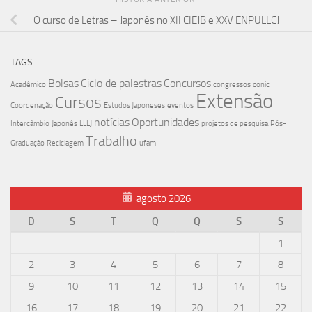
O curso de Letras – Japonês no XII CIEJB e XXV ENPULLCJ
TAGS
Bolsas
Ciclo de palestras
Concursos
Acadêmico
congressos
conic
Extensão
Cursos
Coordenação
Estudos Japoneses
eventos
notícias
Oportunidades
Intercâmbio
Japonês
LLLJ
projetos de pesquisa
Pós-
Trabalho
Graduação
Reciclagem
ufam
agosto 2026
D
S
T
Q
Q
S
S
1
2
3
4
5
6
7
8
9
10
11
12
13
14
15
16
17
18
19
20
21
22