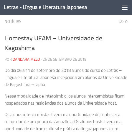
Letras - Língua e Literatura Japonesa
Skip to content
NOTÍCIAS
0
Homestay UFAM – Universidade de
Kagoshima
POR
DANDARA MELO
·
26 DE SETEMBRO DE 2018
Do dia 06 a 11 de setembro de 2018 alunos do curso de Letras –
Língua e Literatura Japonesa recepcionaram alunos da Universidade
de Kagoshima – Japão.
Nessa modalidade de intercâmbio, os alunos intercambistas ficam
hospedados nas residências dos alunos da Universidade host.
Os alunos intercambistas tiveram a oportunidade de conhecer a
cultura local e um pouco da Amazônia. Os alunos hosts tiveram a
oportunidade de troca cultural e prática da língua japonesa com