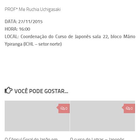
PROFª Me Ruchia Uchigasaki
DATA: 27/11/2015
HORA: 16:00
LOCAL: Coordenação do Curso de Japonês sala 22, bloco Mário
Ypiranga (ICHL – setor norte)
VOCÊ PODE GOSTAR...
0
0
O Cônsul Geral do Japão em
O curso de Letras – Japonês