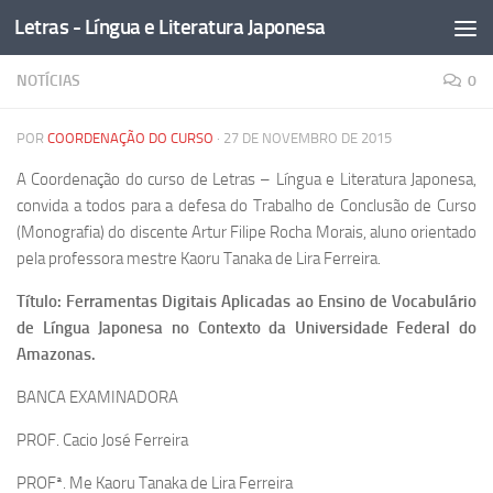
Letras - Língua e Literatura Japonesa
Skip to content
NOTÍCIAS
0
POR
COORDENAÇÃO DO CURSO
·
27 DE NOVEMBRO DE 2015
A Coordenação do curso de Letras – Língua e Literatura Japonesa,
convida a todos para a defesa do Trabalho de Conclusão de Curso
(Monografia) do discente Artur Filipe Rocha Morais, aluno orientado
pela professora mestre Kaoru Tanaka de Lira Ferreira.
Título: Ferramentas Digitais Aplicadas ao Ensino de Vocabulário
de Língua Japonesa no Contexto da Universidade Federal do
Amazonas.
BANCA EXAMINADORA
PROF. Cacio José Ferreira
PROFª. Me Kaoru Tanaka de Lira Ferreira