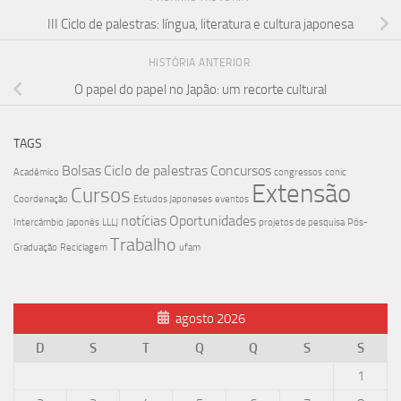
III Ciclo de palestras: língua, literatura e cultura japonesa
HISTÓRIA ANTERIOR
O papel do papel no Japão: um recorte cultural
TAGS
Bolsas
Ciclo de palestras
Concursos
Acadêmico
congressos
conic
Extensão
Cursos
Coordenação
Estudos Japoneses
eventos
notícias
Oportunidades
Intercâmbio
Japonês
LLLJ
projetos de pesquisa
Pós-
Trabalho
Graduação
Reciclagem
ufam
agosto 2026
D
S
T
Q
Q
S
S
1