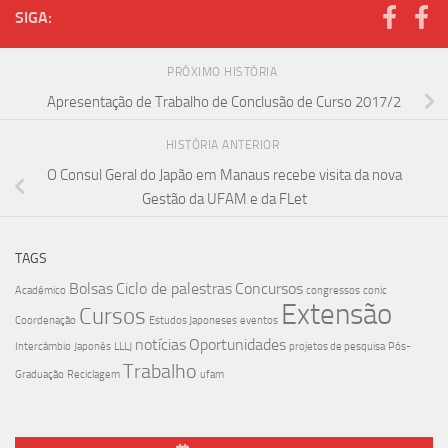
SIGA:
PRÓXIMO HISTÓRIA
Apresentação de Trabalho de Conclusão de Curso 2017/2
HISTÓRIA ANTERIOR
O Consul Geral do Japão em Manaus recebe visita da nova
Gestão da UFAM e da FLet
TAGS
Bolsas
Ciclo de palestras
Concursos
Acadêmico
congressos
conic
Extensão
Cursos
Coordenação
Estudos Japoneses
eventos
notícias
Oportunidades
Intercâmbio
Japonês
LLLJ
projetos de pesquisa
Pós-
Trabalho
Graduação
Reciclagem
ufam