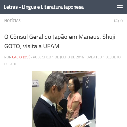
Letras - Língua e Literatura Japonesa
Skip to content
NOTÍCIAS
0
O Cônsul Geral do Japão em Manaus, Shuji
GOTO, visita a UFAM
POR
CACIO JOSÉ
· PUBLISHED
1 DE JULHO DE 2016
· UPDATED
1 DE JULHO
DE 2016