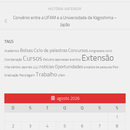
HISTÓRIA ANTERIOR
Convênio entre a UFAM e a Universidade de Kagoshima –
Japão
TAGS
Bolsas
Ciclo de palestras
Concursos
Acadêmico
congressos
conic
Extensão
Cursos
Coordenação
Estudos Japoneses
eventos
notícias
Oportunidades
Intercâmbio
Japonês
LLLJ
projetos de pesquisa
Pós-
Trabalho
Graduação
Reciclagem
ufam
agosto 2026
D
S
T
Q
Q
S
S
1
2
3
4
5
6
7
8